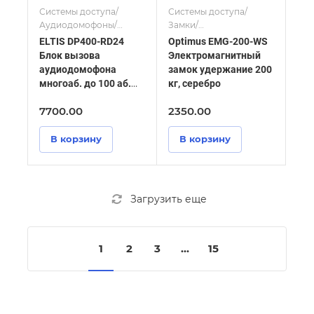
Системы доступа/
Системы доступа/
Аудиодомофоны/
Замки/
Аудиопанели и блоки
Электромагнитные
ELTIS DP400-RD24
Optimus EMG-200-WS
вызова/
Блок вызова
Электромагнитный
Многоабонентские
аудиодомофона
замок удержание 200
блоки вызова
многоаб. до 100 аб.
кг, серебро
верт. ЕМ черно-серый
7700.00
2350.00
муар
В корзину
В корзину
Загрузить еще
1
2
3
...
15