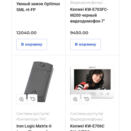
Видеодомофоны/
Умный замок Optimus
Мониторы и
Kenwei KW-E703FC-
SML-H-FP
видеодомофоны
M200 черный
видеодомофон 7"
12040.00
9450.00
В корзину
В корзину
Системы доступа/
Системы доступа/
Контакторы ТМ/
Видеодомофоны/
Считыватели
Мониторы и
Iron Logic Matrix-II
Kenwei KW-E706C
видеодомофоны