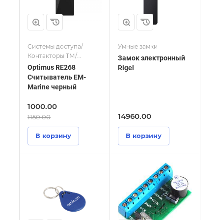
Системы доступа/
Умные замки
Контакторы ТМ/
Замок электронный
Считыватели
Optimus RE268
Rigel
Считыватель EM-
Marine черный
1000.00
14960.00
1150.00
В корзину
В корзину