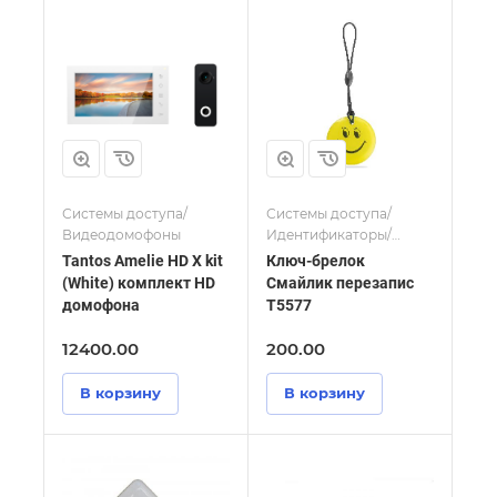
Системы доступа/
Системы доступа/
Видеодомофоны
Идентификаторы/
Перезаписываемые
Tantos Amelie HD Х kit
Ключ-брелок
ключи
(White) комплект HD
Смайлик перезапис
домофона
Т5577
12400.00
200.00
В корзину
В корзину