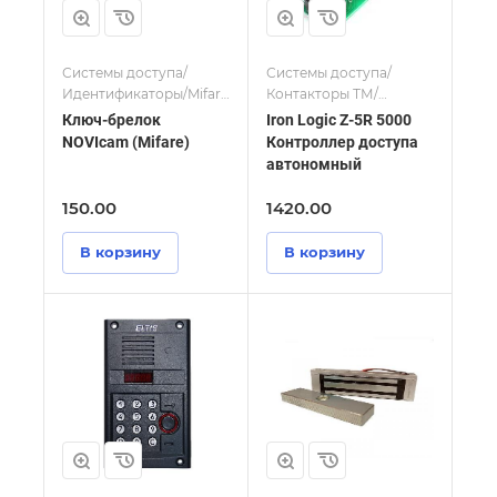
Системы доступа/
Системы доступа/
Идентификаторы/Mifare
Контакторы ТМ/
ключи
Контроллеры
Ключ-брелок
Iron Logic Z-5R 5000
NOVIcam (Mifare)
Контроллер доступа
автономный
150.00
1420.00
В корзину
В корзину