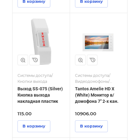
В корзину
В корзину
Системы доступа/
Системы доступа/
Кнопки выхода
Видеодомофоны/
Мониторы и
Выход SS-075 (Silver)
Tantos Amelie HD X
видеодомофоны
Кнопка выхода
(White) Монитор в/
накладная пластик
домофона 7" 2-х кан.
115.00
10906.00
В корзину
В корзину