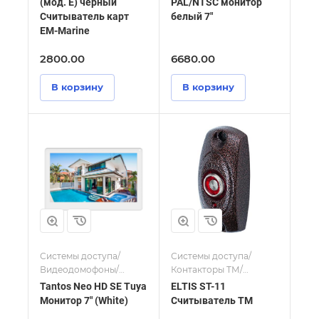
(мод. Е) черный
PAL/NTSC монитор
Считыватель карт
белый 7"
EM-Marine
2800.00
6680.00
В корзину
В корзину
Системы доступа/
Системы доступа/
Видеодомофоны/
Контакторы ТМ/
Мониторы и
Считыватели
Tantos Neo HD SE Tuya
ELTIS ST-11
видеодомофоны
Монитор 7" (White)
Считыватель TM